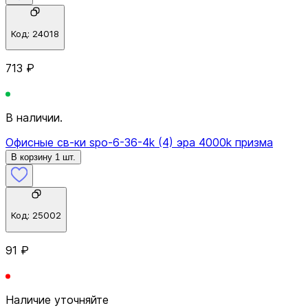
Код:
24018
713 ₽
В наличии.
Офисные св-ки spo-6-36-4k (4) эра 4000k призма
В корзину 1 шт.
Код:
25002
91 ₽
Наличие уточняйте