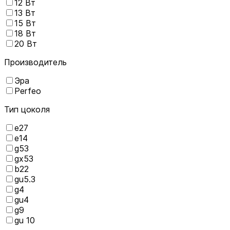
12 Вт
13 Вт
15 Вт
18 Вт
20 Вт
Производитель
Эра
Perfeo
Тип цоколя
е27
e14
g53
gx53
b22
gu5.3
g4
gu4
g9
gu 10