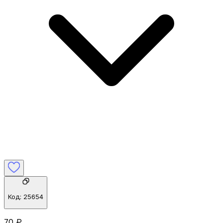
Код:
25654
70 ₽