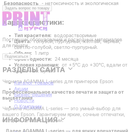
Безопасность
- нетоксичность и экологическая
Задать вопрос по товару
безопасность
Характеристики:
Тип красителя:
водорастворимые
Поставщик оборудования и расходных материалов
Цвета:
голубой, пурпурный, желтый, черный,
для печати
светло-голубой, светло-пурпурный.
Объем:
1 литр
Подписаться
Срок годности:
24 месяца
Условия хранения:
от +5°С до +30°С, вдали от
РАЗДЕЛЫ САЙТА
солнечных лучей.
Чернила AGAMMA L-series для принтеров Epson
Каталог товаров
Акции
Профессиональное качество печати и защита от
Бизнес-решения
выцветания
Новости
О Компании
Чернила AGAMMA L-series — это умный-выбор для
вашего Epson. Гарантируем яркие, сочные отпечатки,
ИНФОРМАЦИЯ
которые остались такими.
Далее AGAMMA L-series — для ярких впечатлений,