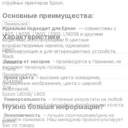
струйных принтеров Epson.
Основные преимущества:
Показать всё
Идеально подходит для Epson
— совместимы с
L805, L8058, L1800, L1300, L18058 и другими
Характеристики
моделями, использующими 6-цветные
водорастворимые чернила, одинаково
Цвет:
гармонирующие и для четырехцветных устройств.
Black
Защита от засоров
- производятся в Германии, не
Фасовка:
засоряют печатную головку.
1 литр
Производитель:
Яркие цвета
– высокие цвета освещения,
AGAMMA
насыщенные изображения, цвета с широкой
Для :
окантовкой.
Epson L8058/ L805
Универсальность
- отличные результаты на любой
бумаге: от обычной офисной до фотобумаги и холста.
Нужно больше информации?
Экономичность
– лучшее соотношение/цена на
Давайте свяжемся. Наш менеджер проконсультирует
рынке.
Вас по товару